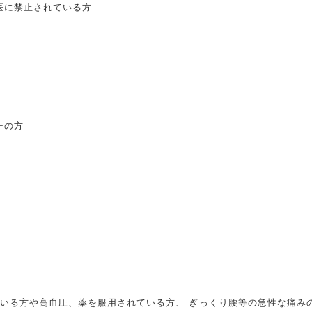
医に禁止されている方
ーの方
いる方や高血圧、薬を服用されている方、 ぎっくり腰等の急性な痛み