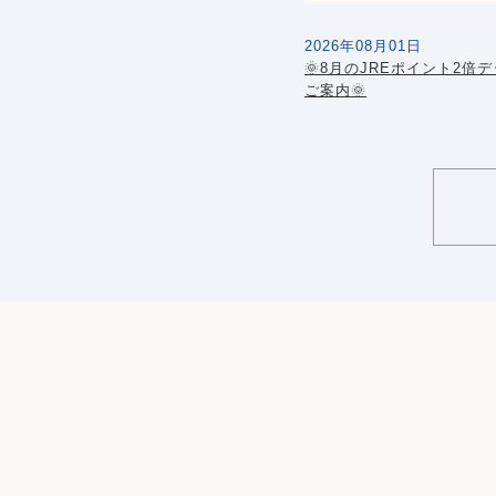
2026年08月01日
🌞8月のJREポイント2倍
ご案内🌞